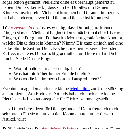
sogar schon gemacht, vielleicht ohne es überhaupt gemerkt zu
haben. Du hast bemerkt, dass sich bei Dir alles um Deinen
Kinderwunsch dreht. Vielleicht kommen bei Dir auch immer erst
mal alle anderen, bevor Du Dich um Dich selbst kümmerst.
👣
Im zweiten Schritt
ist es wichtig, dass Du mit ganz kleinen
Dingen startest. Vielleicht beginnst Du zunächst mal eine Liste mit
Dingen, die Dir guttun. Du hast im Moment gerade keine Ahnung,
welche Dinge das sein könnten? Nimm‘ Dir ganz einfach mal eine
halbe Stunde Zeit für Dich. Koche Dir einen leckeren Tee oder
Kaffee, mache es Dir so richtig gemütlich und höre mal in Dich
hinein. Stelle Dir die Fragen:
Worauf hätte ich mal so richtig Lust?
Was hat mir früher immer Freude bereitet?
Was wollte ich immer schon mal ausprobieren?“
Eventuell magst Du auch eine kleine
Meditation
zur Unterstützung
ausprobieren. Am Ende des Artikels habe ich noch eine kleine
Ideenliste als Inspirationsquelle für Dich zusammengestellt.
Hast Du weitere Ideen für Dich gefunden? Dann freue ich mich
sehr, wenn Du sie mit uns in den Kommentaren unter diesem
Artikel, teilst.
👣 Vielleicht hast Du
den dritten Schritt
sogar schon getan. Dann