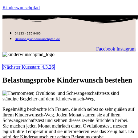
Zum
Kinderwunschpfad
Inhalt
springen
04133 - 225 9460
Bkrause@kinderwunschpfad.de
Facebook
Instagram
Menü
Nächster Kursstart: 4.3.26
Belastungsprobe Kinderwunsch bestehen
Regelmäßig beobachte ich Frauen, die sich selbst so sehr quälen auf
ihrem Kinderwunsch-Weg. Jeden Monat starren sie auf ihren
Schwangerschaftstest und sehnen dieses zweite Strichlein herbei.
Sie machen jeden Monat mehrfach einen Ovulationstest, messen
täglich ihre Temperatur und sie interpretieren was das Zeug hält. Da
wird der Kinderwunsch zur echten Belastungsprobe.