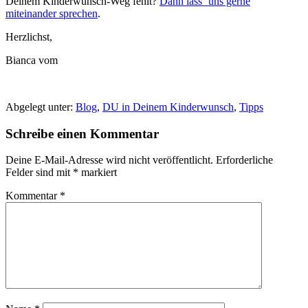
Deinem Kinderwunsch-Weg fehlt?
Dann lass‘ uns gerne
miteinander sprechen
.
Herzlichst,
Bianca vom
Abgelegt unter:
Blog
,
DU in Deinem Kinderwunsch
,
Tipps
Schreibe einen Kommentar
Deine E-Mail-Adresse wird nicht veröffentlicht.
Erforderliche
Felder sind mit
*
markiert
Kommentar
*